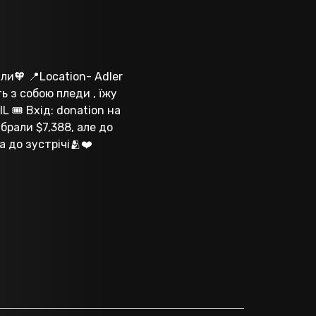
ли🧡 📍Location- Adler
ть з собою пледи , їжу
 IL 🎟 Вхід: donation на
брали $7,388, але до
а до зустрічі🫂❤️