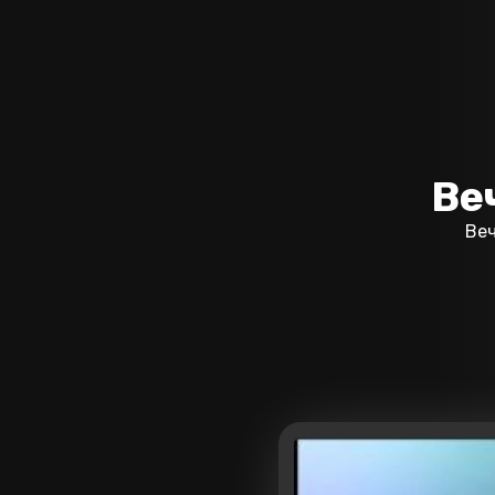
Ве
Веч