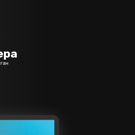
ера
іган