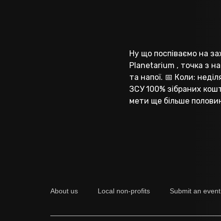
Ну що поспіваємо на зах
Planetarium , точка з н
та напої. 📅 Коли: неділя
ЗСУ 100% зібраних кошт
мети ще більше половин
About us
Local non-profits
Submit an event