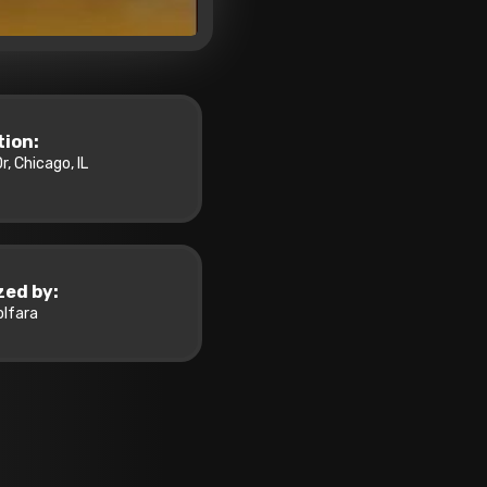
tion:
r, Chicago, IL
zed by:
lfara