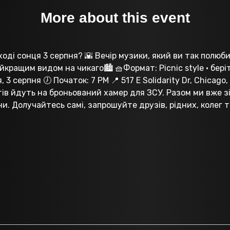
More about this event
оді сонця 3 серпня? 🌇 Вечір музики, який ви так полюби
айкращим видом на чикаго🏙️ 🧺Формат: Picnic style • бері
, 3 серпня 🕖 Початок: 7 PM 📍 517 E Solidarity Dr, Chicago,
ів йдуть на броньований хамер для ЗСУ. Разом ми вже зі
и. Долучайтесь самі, запрошуйте друзів, рідних, колег т