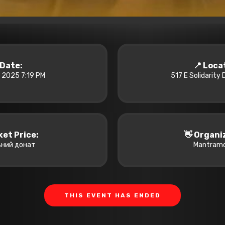
️ Date:
📍 Loca
, 2025 7:19 PM
517 E Solidarity D
cket Price:
👋 Organi
ьний донат
Mantramo
THIS EVENT HAS ENDED