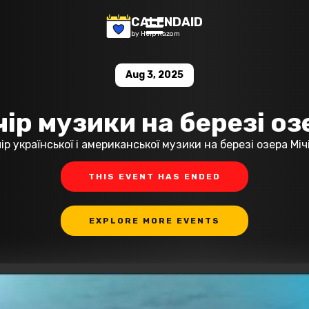
CALENDAID
by Help Razom
Aug 3, 2025
чір музики на березі оз
ір української і американської музики на березі озера Міч
THIS EVENT HAS ENDED
EXPLORE MORE EVENTS