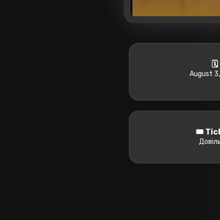
🗓
August 3
🎟️ Ti
Довіл