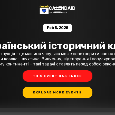
CALENDAID
by Help Razom
Feb 5, 2025
раїнський історичний к
трукція - це машина часу, яка може перетворити вас на с
и козака-шляхтича. Вивчення, відтворення і популяризаці
у континенті – такі задачі ставлять перед собою реко
THIS EVENT HAS ENDED
EXPLORE MORE EVENTS