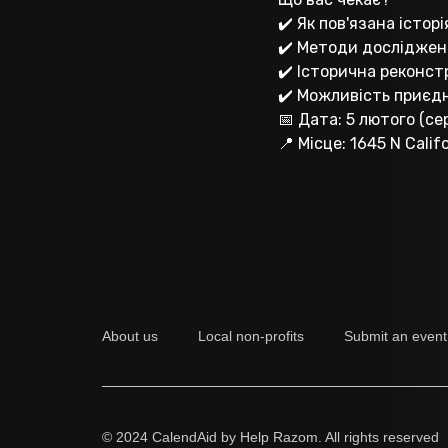
✔️ Як пов'язана іст
✔️ Методи дослідженн
✔️ Історична реконстру
✔️ Можливість приєдн
📅 Дата: 5 лютого (се
📍 Місце: 1645 N Califo
About us
Local non-profits
Submit an event
© 2024 CalendAid by Help Razom. All rights reserved