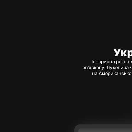
Ук
Історична реконс
зв'язкову Шухевича ч
на Американськом