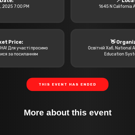
️ Date:
📍 Loca
5, 2025 7:00 PM
1645 N California A
cket Price:
👋 Organi
А! Для участі просимо
Освітній Хаб, National A
ися за посиланням
Education Sys
THIS EVENT HAS ENDED
More about this event