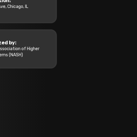
tion:
ve, Chicago, IL
zed by:
ssociation of Higher
tems (NASH)