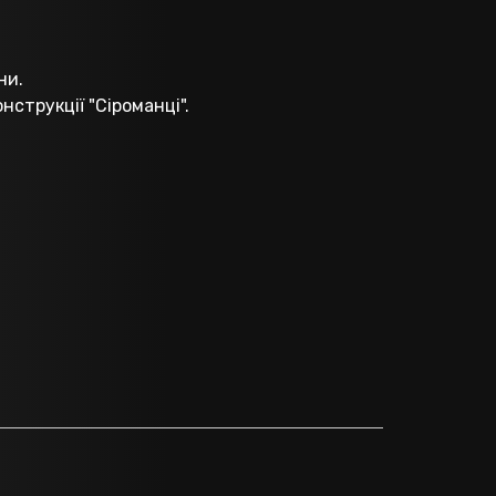
ни.
струкції "Сіроманці".