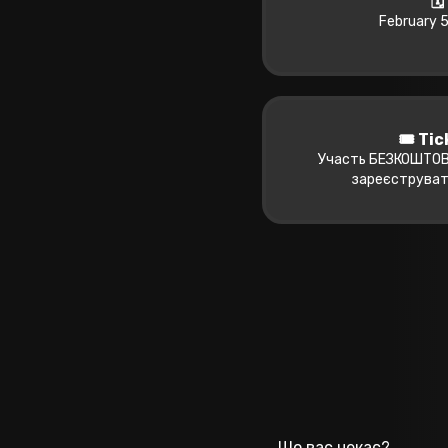
🗓
February 
🎟️ Ti
Участь БЕЗКОШТОВН
зареєструват
Що вас чекає?