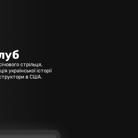
луб
ічового стрільця,
я української історії
нструктори в США.