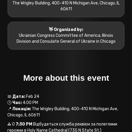
The Wrigley Building, 400-410 N Michigan Ave, Chicago, IL
60611
👋 Organized by:
Ukrainian Congress Committee of America, Illinois
Division and Consulate General of Ukraine in Chicago
More about this event
📅
Дата:
Feb 24
🕓
Час:
4:00 PM
📍
Локація:
The Wrigley Building, 400-410 N Michigan Ave,
Chicago, IL 60611
⛪ О
7:30 PM
Відбудеться служба реквієм за полеглими
героями в Holy Name Cathedral (735 N State St.)