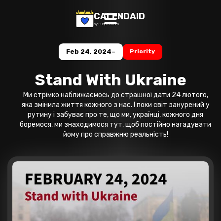
CALENDAID
by Help Razom
-
Feb 24, 2024
Priority
Stand With Ukraine
Ми стрімко наближаємось до страшної дати 24 лютого,
яка змінила життя кожного з нас. І поки світ занурений у
рутину і забуває про те, що ми, українці, кожного дня
боремося, ми знаходимося тут, щоб постійно нагадувати
йому про справжню реальність!