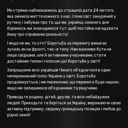
Ми стрімко наближаємось до страшної дати 24 лютого,
яка змінила життя кожного з нас. І поки світ занурений у
рутину і забуває про те, що ми, українці, кожного дня
боремося, ми знаходимося тут, щоб постійно нагадувати
йому про справжню реальність!
І якщо не ми, то хто? Боротьба за перемогу вимагає
зусиль як на фронті, так і в тилу. Нам важливо бути не
лише свідками, але й активними учасниками, стати
достойним тилом і голосом цієї боротьби у світі!
Запрошуємо всіх українців Чикаго об'єднатися в один
непереможний голос України у світі. Боротьба
продовжується, і ми переконані, що перемога буде нашою,
якщо ми залишимося об'єднаними та рішучими.
Приводьте родину, дітей, друзів, та всіх небайдужих
людей. Приходьте та боріться за Україну, виражаючи свою
активну підтримку, свідому громадську позицію і любов до
рідної землі!