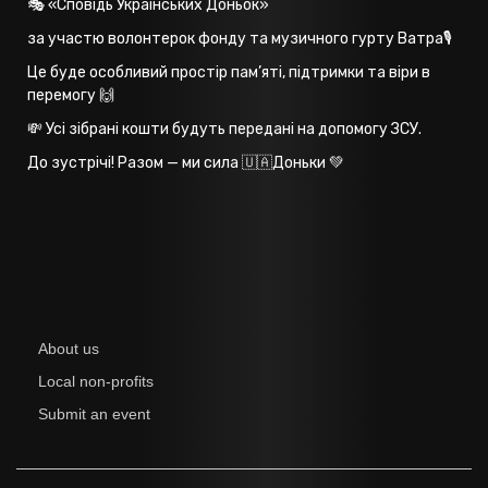
🎭 «Сповідь Українських Доньок»
за участю волонтерок фонду та музичного гурту Ватра🎙️
Це буде особливий простір пам’яті, підтримки та віри в
перемогу 🙌
💸 Усі зібрані кошти будуть передані на допомогу ЗСУ.
До зустрічі! Разом — ми сила 🇺🇦Доньки 💚
About us
Local non-profits
Submit an event