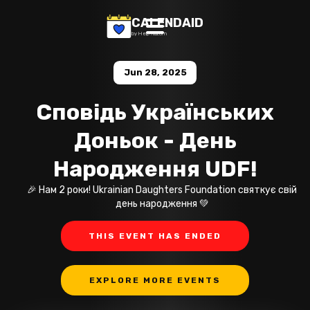
CALENDAID
by Help Razom
Jun 28, 2025
Сповідь Українських
Доньок - День
Народження UDF!
🎉 Нам 2 роки! Ukrainian Daughters Foundation святкує свій
день народження 💚
THIS EVENT HAS ENDED
EXPLORE MORE EVENTS