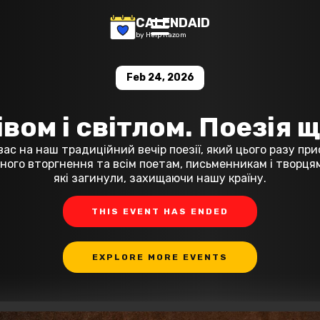
CALENDAID
by Help Razom
Feb 24, 2026
вом і світлом. Поезія 
вас на наш традиційний вечір поезії, який цього разу пр
ого вторгнення та всім поетам, письменникам і творцям
які загинули, захищаючи нашу країну.
THIS EVENT HAS ENDED
EXPLORE MORE EVENTS