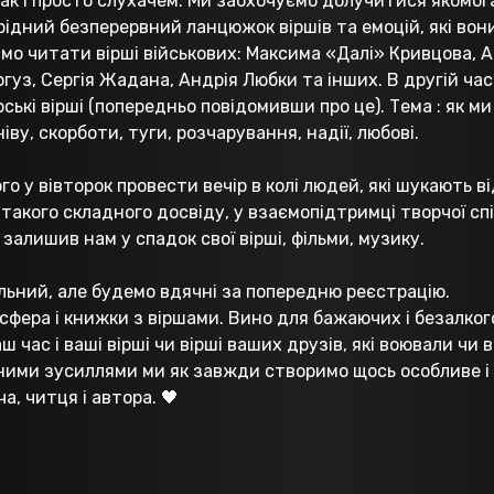
ак і просто слухачем. Ми заохочуємо долучитися якомога 
рідний безперервний ланцюжок віршів та емоцій, які вон
мо читати вірші військових: Максима «Далі» Кривцова, 
огуз, Сергія Жадана, Андрія Любки та інших. В другій ча
ькі вірші (попередньо повідомивши про це). Тема : як ми
іву, скорботи, туги, розчарування, надії, любові.
о у вівторок провести вечір в колі людей, які шукають від
такого складного досвіду, у взаємопідтримці творчої сп
залишив нам у спадок свої вірші, фільми, музику.
вільний, але будемо вдячні за попередню реєстрацію.
фера і книжки з віршами. Вино для бажаючих і безалкого
аш час і ваші вірші чи вірші ваших друзів, які воювали чи 
ними зусиллями ми як завжди створимо щось особливе і 
а, читця і автора. 🖤