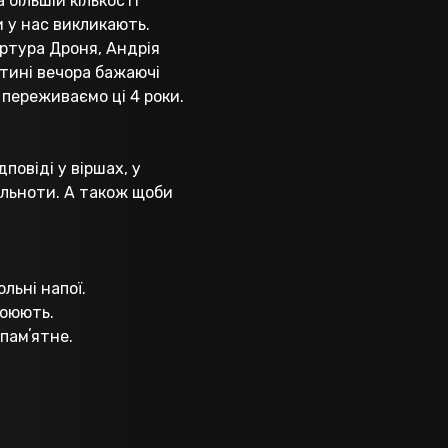
більшій кількості
и у нас викликають.
Артура Дроня, Андрія
стині вечора бажаючі
 переживаємо ці 4 роки.
повіді у віршах, у
ільноти. А також щоби
льні напої.
воюють.
памʼятне.