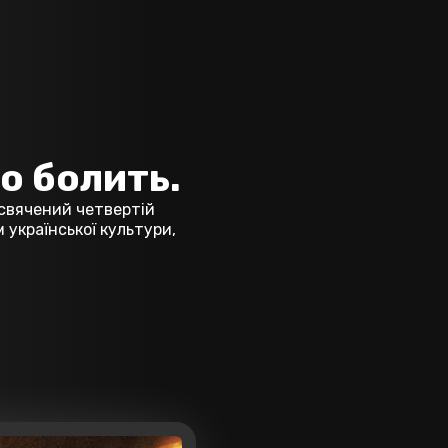
що болить.
исвячений четвертій
 української культури,