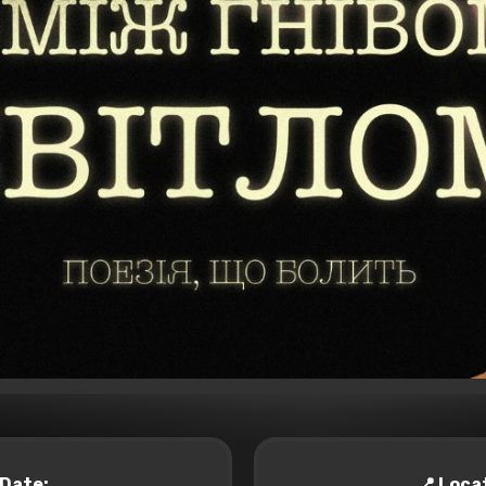
️ Date:
📍 Loca