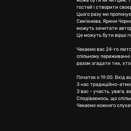
може бути як читцем, т
гостей і створити своє
Цього разу ми пропонує
Семʼянківа, Ярини Чорн
можуть зачитати авторс
Це можуть бути вірші гн
Чекаємо вас 24-го лютог
спільному переживанні 
разом згадати тих, хто 
Початок о 19:00. Вхід 
З нас традиційно-атмос
З вас - участь, увага, в
Сподіваємось, що спіль
Чекаємо кожного слухач