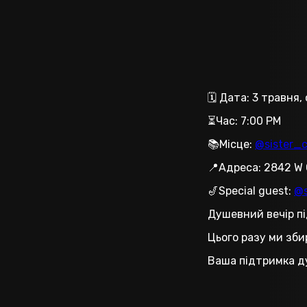
🗓️ Дата: 3 травня,
⏳Час: 7:00 PM
📚Місце:
@sister_c
📍Адреса: 2842 W 
🎷Special guest:
@s
Душевний вечір пі
Цього разу ми зб
Ваша підтримка ду