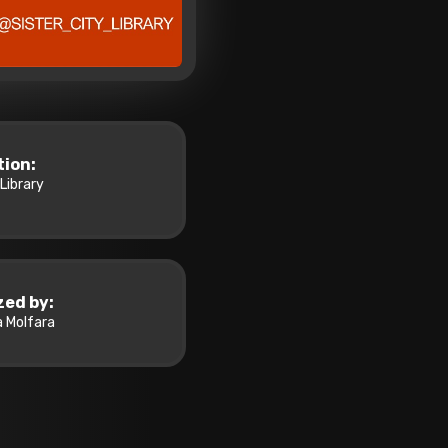
tion:
 Library
zed by:
 Molfara