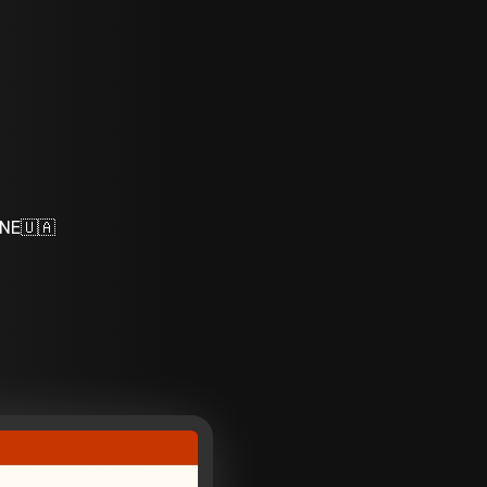
INE🇺🇦