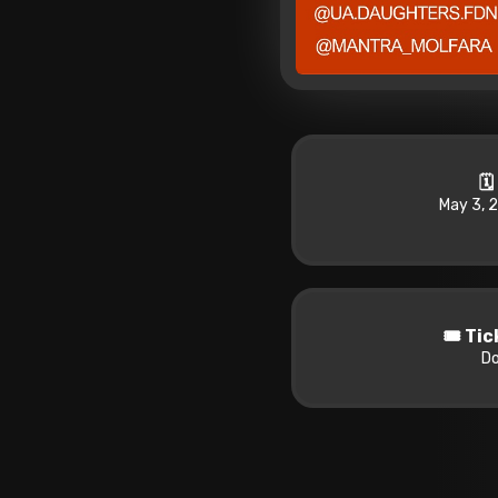
🗓
May 3, 
🎟️ Ti
Do