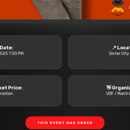
️ Date:
📍 Loca
2025 7:00 PM
Sister City
cket Price:
👋 Organi
nation
UDF / Mantra
THIS EVENT HAS ENDED