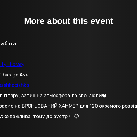
More about this event
 субота
ity_library
Chicago Ave
ashkopishko
д гітару, затишна атмосфера та свої люди❤️
ираємо на БРОНЬОВАНИЙ ХАММЕР для 120 окремого розвід
же важлива, тому до зустрічі 😉